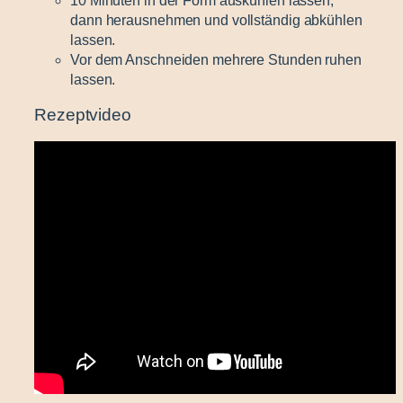
10 Minuten in der Form auskühlen lassen,
dann herausnehmen und vollständig abkühlen
lassen.
Vor dem Anschneiden mehrere Stunden ruhen
lassen.
Rezeptvideo