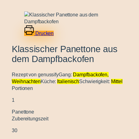
Drucken
Klassischer Panettone aus
dem Dampfbackofen
Rezept von genussify
Gang:
Dampfbackofen,
Weihnachten
Küche:
Italienisch
Schwierigkeit:
Mittel
Portionen
1
Panettone
Zubereitungszeit
30